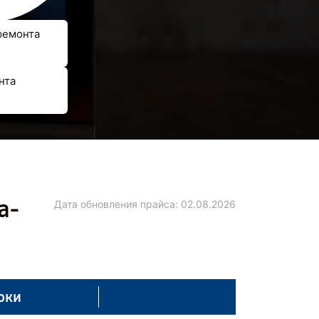
ремонта
нта
а-
Дата обновления прайса:
02.08.2026
оки