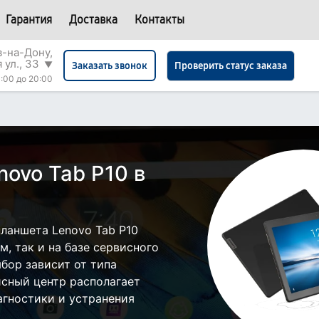
Гарантия
Доставка
Контакты
в-на-Дону,
 ул., 33
▼
Проверить статус заказа
Заказать звонок
:00 до 20:00
ovo Tab P10 в
ланшета Lenovo Tab P10
, так и на базе сервисного
ыбор зависит от типа
исный центр располагает
гностики и устранения