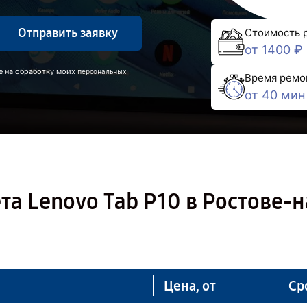
Отправить заявку
Стоимость 
от 1400 ₽
е на обработку моих
персональных
Время ремо
от 40 мин
а Lenovo Tab P10 в Ростове-н
Цена, от
Ср