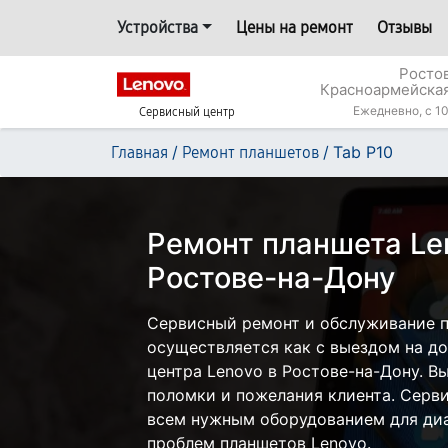
Устройства
Цены на ремонт
Отзывы
Росто
Красноармейская
Ежедневно, с 10
Сервисный центр
/
/
Tab P10
Главная
Ремонт планшетов
Ремонт планшета Len
Ростове-на-Дону
Сервисный ремонт и обслуживание п
осуществляется как с выездом на дом
центра Lenovo в Ростове-на-Дону. В
поломки и пожелания клиента. Серв
всем нужным оборудованием для диа
проблем планшетов Lenovo.