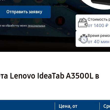
Отправить заявку
Стоимость 
от 1400 ₽
е на обработку моих
персональных
Время ремо
от 40 мин
а Lenovo IdeaTab A3500L в
Цена, от
Ср