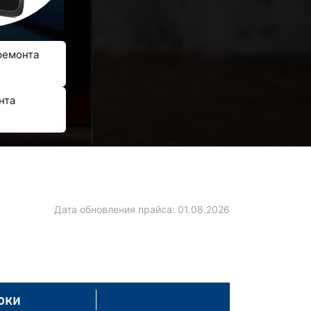
ремонта
нта
Дата обновления прайса:
01.08.2026
оки