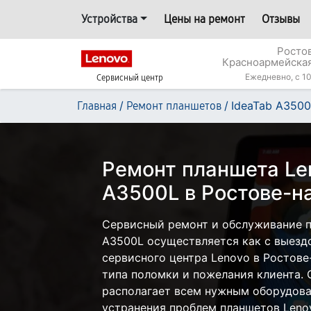
Устройства
Цены на ремонт
Отзывы
Росто
Красноармейская
Ежедневно, с 10
Сервисный центр
/
/
IdeaTab A350
Главная
Ремонт планшетов
Ремонт планшета Le
A3500L в Ростове-н
Сервисный ремонт и обслуживание п
A3500L осуществляется как с выездо
сервисного центра Lenovo в Ростове
типа поломки и пожелания клиента.
располагает всем нужным оборудова
устранения проблем планшетов Leno