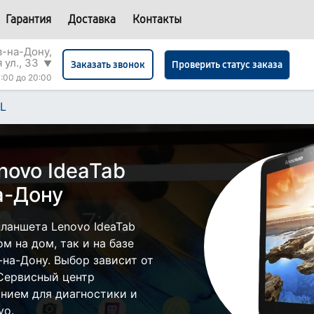
Гарантия
Доставка
Контакты
в-на-Дону,
 ул., 33
▼
Проверить статус заказа
Заказать звонок
:00 до 20:00
0L
novo IdeaTab
а-Дону
ланшета Lenovo IdeaTab
м на дом, так и на базе
-на-Дону. Выбор зависит от
 Сервисный центр
нием для диагностики и
vo.