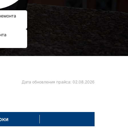
ремонта
нта
Дата обновления прайса:
02.08.2026
оки