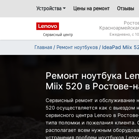
Устройства
Цены на ремонт
Отзывы
Росто
Красноармейская
Ежедневно, с 10
Сервисный центр
/
/
IdeaPad Miix 5
Главная
Ремонт ноутбуков
Ремонт ноутбука Len
Miix 520 в Ростове-
Сервисный ремонт и обслуживание но
520 осуществляется как с выездом на
сервисного центра Lenovo в Ростове
типа поломки и пожелания клиента.
располагает всем нужным оборудова
устранения проблем ноутбуков Lenov