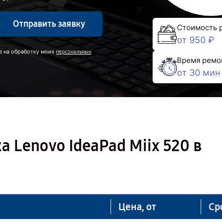
Отправить заявку
Стоимость 
от 950 ₽
е на обработку моих
персональных
Время ремо
от 30 мин
 Lenovo IdeaPad Miix 520 в
Цена, от
Ср