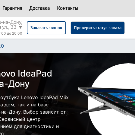
Гарантия
Доставка
Контакты
в-на-Дону,
 ул., 33
▼
Проверить статус заказа
Заказать звонок
:00 до 20:00
20
ovo IdeaPad
на-Дону
утбука Lenovo IdeaPad Miix
 дом, так и на базе
-на-Дону. Выбор зависит от
 Сервисный центр
нием для диагностики и
o.