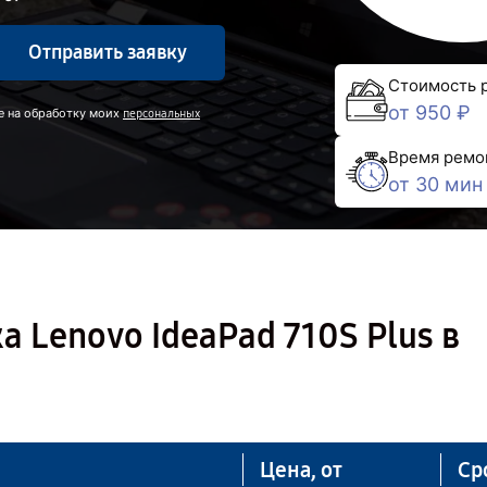
Отправить заявку
Стоимость 
от 950 ₽
е на обработку моих
персональных
Время ремо
от 30 мин
 Lenovo IdeaPad 710S Plus в
Цена, от
Ср