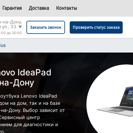
Гарантия
Доставка
Контакты
в-на-Дону,
 ул., 33
▼
Проверить статус заказа
Заказать звонок
:00 до 20:00
lus
ovo IdeaPad
-на-Дону
оутбука Lenovo IdeaPad
дом на дом, так и на базе
-на-Дону. Выбор зависит от
 Сервисный центр
нием для диагностики и
o.