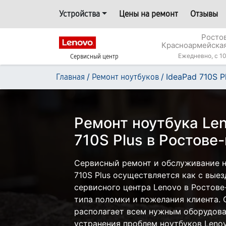
Устройства
Цены на ремонт
Отзывы
Росто
Красноармейская
Ежедневно, с 10
Сервисный центр
/
/
IdeaPad 710S P
Главная
Ремонт ноутбуков
Ремонт ноутбука Len
710S Plus в Ростове
Сервисный ремонт и обслуживание н
710S Plus осуществляется как с выез
сервисного центра Lenovo в Ростове
типа поломки и пожелания клиента.
располагает всем нужным оборудова
устранения проблем ноутбуков Lenov