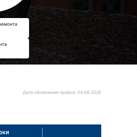
ремонта
нта
Дата обновления прайса:
04.08.2026
оки